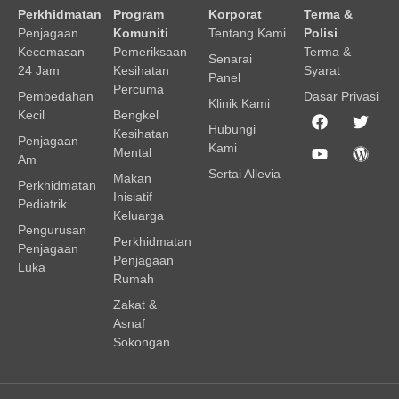
Perkhidmatan
Program
Korporat
Terma &
Penjagaan
Komuniti
Tentang Kami
Polisi
Kecemasan
Pemeriksaan
Terma &
Senarai
24 Jam
Kesihatan
Syarat
Panel
Percuma
Pembedahan
Dasar Privasi
Klinik Kami
Kecil
Bengkel
Hubungi
Kesihatan
Penjagaan
Kami
Mental
Am
Sertai Allevia
Makan
Perkhidmatan
Inisiatif
Pediatrik
Keluarga
Pengurusan
Perkhidmatan
Penjagaan
Penjagaan
Luka
Rumah
Zakat &
Asnaf
Sokongan