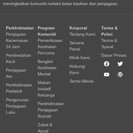
meningkatkan komuniti melalui belas kasihan dan penjagaan.
Perkhidmatan
Program
Korporat
Terma &
Penjagaan
Komuniti
Tentang Kami
Polisi
Kecemasan
Pemeriksaan
Terma &
Senarai
24 Jam
Kesihatan
Syarat
Panel
Percuma
Pembedahan
Dasar Privasi
Klinik Kami
Kecil
Bengkel
Hubungi
Kesihatan
Penjagaan
Kami
Mental
Am
Sertai Allevia
Makan
Perkhidmatan
Inisiatif
Pediatrik
Keluarga
Pengurusan
Perkhidmatan
Penjagaan
Penjagaan
Luka
Rumah
Zakat &
Asnaf