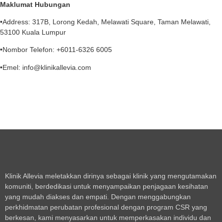
Maklumat Hubungan
•Address: 317B, Lorong Kedah, Melawati Square, Taman Melawati,
53100 Kuala Lumpur
•Nombor Telefon: +6011-6326 6005
•Emel: info@klinikallevia.com
Klinik Allevia meletakkan dirinya sebagai klinik yang mengutamakan
komuniti, berdedikasi untuk menyampaikan penjagaan kesihatan
yang mudah diakses dan empati. Dengan menggabungkan
perkhidmatan perubatan profesional dengan program CSR yang
berkesan, kami menyasarkan untuk memperkasakan individu dan